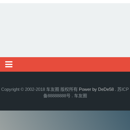
车展
投诉
资讯
新车
Copyright © 2002-2018 车友圈 版权所有
Power by DeDe58
. 苏ICP
备88888888号 . 车友圈
导购
试驾
评测