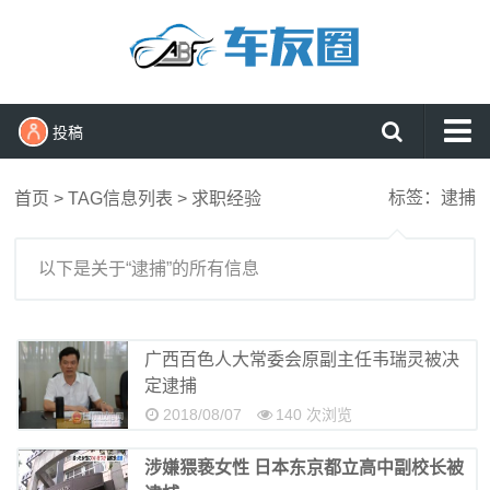
投稿
首页
标签：逮捕
首页
> TAG信息列表 > 求职经验
资讯
新车
以下是关于“逮捕”的所有信息
导购
试驾
广西百色人大常委会原副主任韦瑞灵被决
定逮捕
评测
2018/08/07
140 次浏览
用车
涉嫌猥亵女性 日本东京都立高中副校长被
查看更多