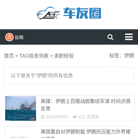
投稿
首页
标签：伊朗
首页
> TAG信息列表 > 求职经验
资讯
新车
以下是关于“伊朗”的所有信息
导购
试驾
美媒：伊朗上百艘战舰集结军演 时间点很
反常
评测
2018/08/07
121 次浏览
用车
美国重启对伊朗制裁 伊朗抗压能力外界难
查看更多